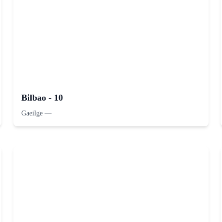
Bilbao - 10
Gaeilge
—