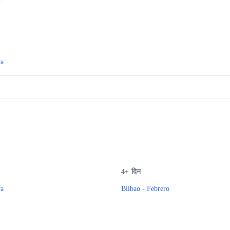
ra
4+
दिन
ra
Bilbao - Febrero