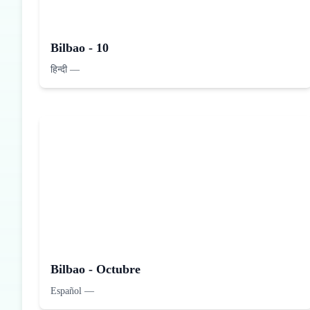
Bilbao - 10
हिन्दी
—
Bilbao - Octubre
Español
—