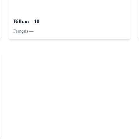
Bilbao - 10
Français
—