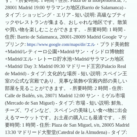
す。 - 所要時間: 1 時間 - 住所: Plaza de la Independencia, 7,
28001 Madrid 19:00 サラマンカ地区(Barrio de Salamanca) -
タイプ: ショッピング・エリア - 短い説明: 高級なブティ
ックやレストランが集まる、おしゃれな地区です。散策
や買い物を楽しむことができます。 - 所要時間: 1 時間 -
住所: Barrio de Salamanca, 28001-28009 Madrid Google マッ
プリンク:
・プラド美術館
https://www.google.com/maps/dir/エル
+Madrid/レティーロ公園+Madrid/サン・イシドロ博物館
+Madrid/エル・レトーロ貯水池+Madrid/サラマンカ地区
+Madrid/ Day 3: Madrid 09:30 マドリード王宮(Palacio Real
de Madrid) - タイプ: 文化的な場所 - 短い説明: スペイン王
室の公式な宮殿であり、見事な装飾や宮殿内部の美しい
部屋を見ることができます。 - 所要時間: 2 時間 - 住所:
Calle de Bailén, s/n, 28071 Madrid 12:00 サン・ミゲル市場
(Mercado de San Miguel) - タイプ: 市場 - 短い説明: 鮮魚、
チーズ、ワインなど、スペインの美味しい食べ物に出会
えるマーケットです。お土産の購入にも最適です。 - 所
要時間: 1 時間 - 住所: Plaza de San Miguel, s/n, 28005 Madrid
13:30 マドリード大聖堂(Catedral de la Almudena) - タイプ: