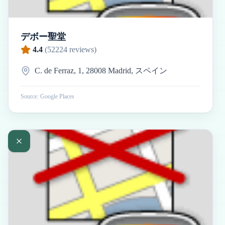
デボー聖堂
4.4
(
52224
reviews)
C. de Ferraz, 1, 28008 Madrid, スペイン
Source: Google Places