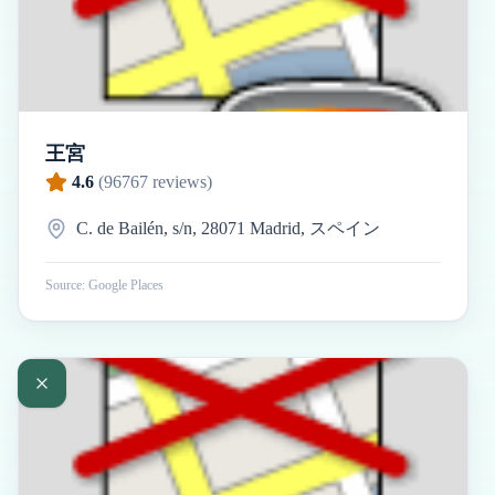
王宮
4.6
(
96767
reviews)
C. de Bailén, s/n, 28071 Madrid, スペイン
Source: Google Places