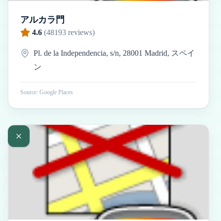
アルカラ門
4.6
(
48193
reviews)
Pl. de la Independencia, s/n, 28001 Madrid, スペイ
ン
Source: Google Places