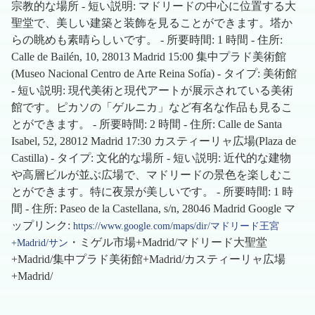
宗教的な場所 - 短い説明: マドリードの中心に位置する大
聖堂で、美しい建築と装飾を見ることができます。塔か
らの眺めも素晴らしいです。 - 所要時間: 1 時間 - 住所:
Calle de Bailén, 10, 28013 Madrid 15:00 集中プラド美術館
(Museo Nacional Centro de Arte Reina Sofía) - タイプ: 美術館
- 短い説明: 現代美術と現代アートが展示されている美術
館です。ピカソの「ゲルニカ」など有名な作品も見るこ
とができます。 - 所要時間: 2 時間 - 住所: Calle de Santa
Isabel, 52, 28012 Madrid 17:30 カスティーリャ広場(Plaza de
Castilla) - タイプ: 文化的な場所 - 短い説明: 近代的な建物
や高層ビルが並ぶ広場で、マドリードの景色を楽しむこ
とができます。特に夜景が美しいです。 - 所要時間: 1 時
間 - 住所: Paseo de la Castellana, s/n, 28046 Madrid Google マ
ップリンク:
https://www.google.com/maps/dir/マドリード王宮
・ミゲル市場+Madrid/マドリード大聖堂
+Madrid/サン
+Madrid/集中プラド美術館+Madrid/カスティーリャ広場
+Madrid/