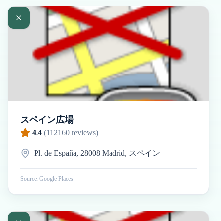
スペイン広場
4.4
(
112160
reviews)
Pl. de España, 28008 Madrid, スペイン
Source: Google Places