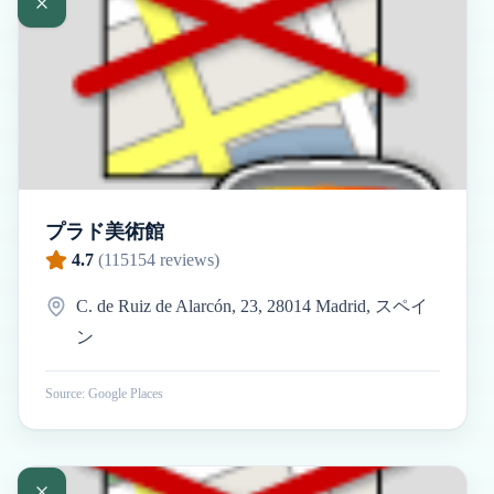
プラド美術館
4.7
(
115154
reviews)
C. de Ruiz de Alarcón, 23, 28014 Madrid, スペイ
ン
Source: Google Places