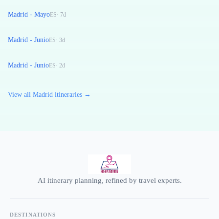
Madrid - Mayo
ES
·
7
d
Madrid - Junio
ES
·
3
d
Madrid - Junio
ES
·
2
d
View all Madrid itineraries →
AI itinerary planning, refined by travel experts.
DESTINATIONS