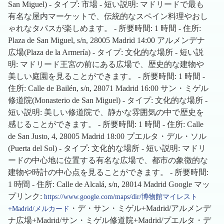
San Miguel) - タイプ: 市場 - 短い説明: マドリードで最も
有名な屋内マーケットで、伝統的なスペイン料理やおし
ゃれなタパスが楽しめます。 - 所要時間: 1 時間 - 住所:
Plaza de San Miguel, s/n, 28005 Madrid 14:00 アルメンデナ
広場(Plaza de la Armería) - タイプ: 文化的な場所 - 短い説
明: マドリード王宮の前にある広場で、歴史的な建物や
美しい庭園を見ることができます。 - 所要時間: 1 時間 -
住所: Calle de Bailén, s/n, 28071 Madrid 16:00 サン・ミゲル
修道院(Monasterio de San Miguel) - タイプ: 文化的な場所 -
短い説明: 美しい修道院で、静かな雰囲気の中で歴史を
感じることができます。 - 所要時間: 1 時間 - 住所: Calle
de San Justo, 4, 28005 Madrid 18:00 プエルタ・デル・ソル
(Puerta del Sol) - タイプ: 文化的な場所 - 短い説明: マドリ
ードの中心地に位置する有名な広場で、都市の象徴的な
建物や時計の中心点を見ることができます。 - 所要時間:
1 時間 - 住所: Calle de Alcalá, s/n, 28014 Madrid Google マッ
プリンク:
https://www.google.com/maps/dir/博物館マイレスト
・デ・サン・ミゲル+Madrid/アルメンデ
+Madrid/メルカード
ナ広場+Madrid/サン・ミゲル修道院+Madrid/プエルタ・デ