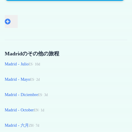
Madridのその他の旅程
Madrid - Julio
ES
·
10
d
Madrid - Mayo
ES
·
2
d
Madrid - Diciembre
ES
·
3
d
Madrid - October
EN
·
1
d
Madrid - 六月
ZH
·
7
d