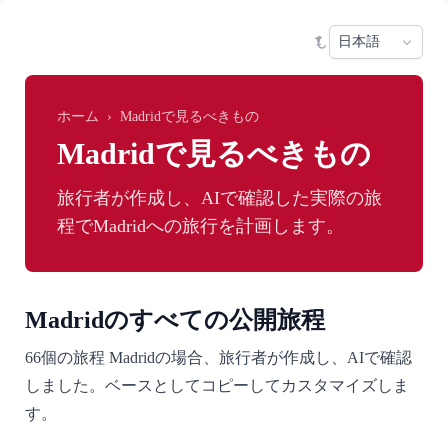
Skip to main content
Sele
ホーム
›
Madridで見るべきもの
Madridで見るべきもの
旅行者が作成し、AIで確認した実際の旅
程でMadridへの旅行を計画します。
Madridのすべての公開旅程
66個の旅程 Madridの場合、旅行者が作成し、AIで確認
しました。ベースとしてコピーしてカスタマイズしま
す。