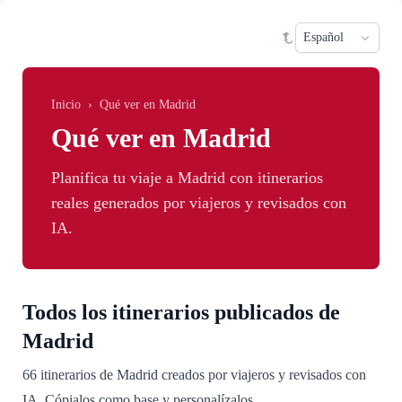
Saltar al contenido principal
Sele
Inicio
›
Qué ver en Madrid
Qué ver en Madrid
Planifica tu viaje a Madrid con itinerarios
reales generados por viajeros y revisados con
IA.
Todos los itinerarios publicados de
Madrid
66 itinerarios de Madrid creados por viajeros y revisados con
IA. Cópialos como base y personalízalos.